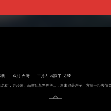
綜藝
國別
台灣
主持人
楊淨宇
方琦
老街，走步道、品嘗仙草料理等...，週末跟著淨宇、方琦一起去苗