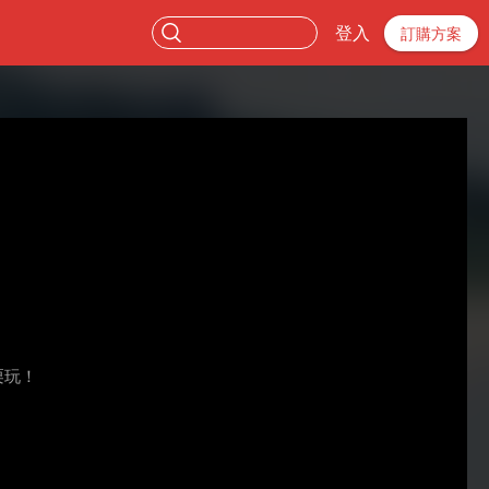
登入
訂購方案
栗玩！