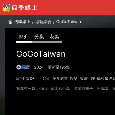
四季線上
/
綜藝綜合
/
GoGoTaiwan
簡介
分集
花絮
GoGoTaiwan
2024
更新至195集
級別
普0+
類別
美食旅遊
娛樂
旅遊行腳
民視最強
獅潭有三寶，仙山、仙水和仙草，還能趕鴨子、撿鴨蛋、逛