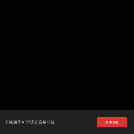
下載四季APP讓影音更順暢
立即下載