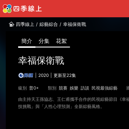
四季線上
/
綜藝綜合
/
幸福保衛戰
簡介
分集
花絮
幸福保衛戰
2020
更新至22集
級別
普0+
類別
競賽
娛樂
訪談
民視最強綜藝
由主持天王孫協志、王仁甫攜手合作的民視綜藝節目《幸
技挑戰」與「人性心理預測」全新綜藝風格。