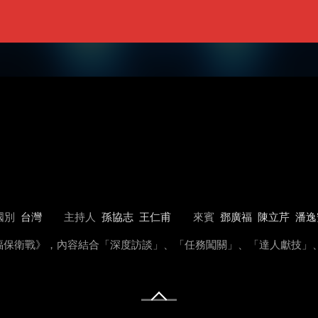
國別
台灣
主持人
孫協志
王仁甫
來賓
鄧廣福
陳立芹
潘逸
福保衛戰》，內容結合「深度訪談」、「任務闖關」、「達人獻技」