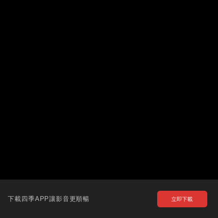
下載四季APP讓影音更順暢
立即下載