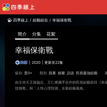
四季線上
/
綜藝綜合
/
幸福保衛戰
簡介
分集
花絮
幸福保衛戰
2020
更新至22集
級別
普0+
類別
競賽
娛樂
訪談
民視最強綜藝
由主持天王孫協志、王仁甫攜手合作的民視綜藝節目《幸
技挑戰」與「人性心理預測」全新綜藝風格。