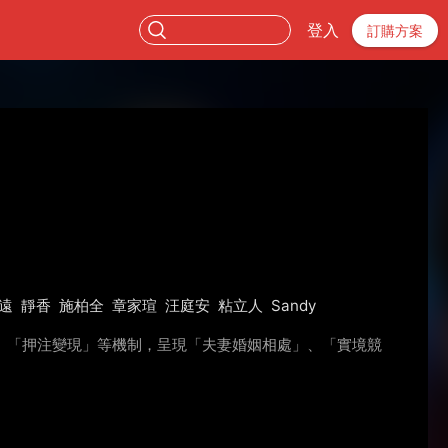
登入
訂購方案
遠
靜香
施柏全
章家瑄
汪庭安
粘立人
Sandy
、「押注變現」等機制，呈現「夫妻婚姻相處」、「實境競