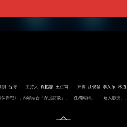
國別
台灣
主持人
孫協志
王仁甫
來賓
江俊翰
李又汝
林道
福保衛戰》，內容結合「深度訪談」、「任務闖關」、「達人獻技」