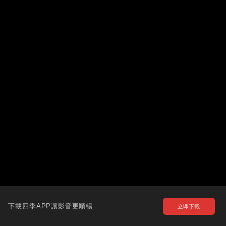
下載四季APP讓影音更順暢
立即下載