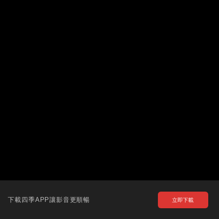
下載四季APP讓影音更順暢
立即下載