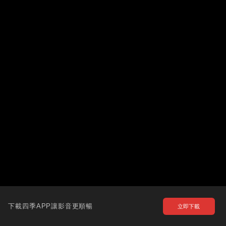
下載四季APP讓影音更順暢
立即下載