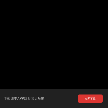
下載四季APP讓影音更順暢
立即下載