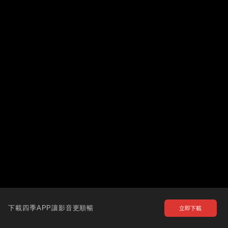
下載四季APP讓影音更順暢
立即下載