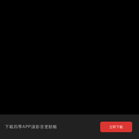
下載四季APP讓影音更順暢
立即下載