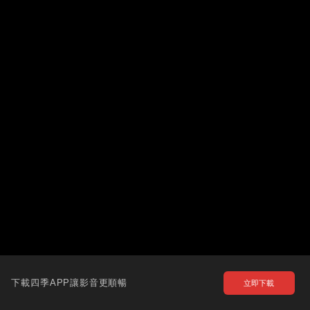
下載四季APP讓影音更順暢
立即下載