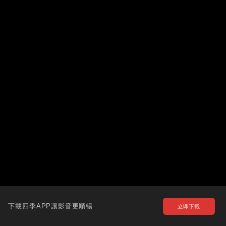
下載四季APP讓影音更順暢
立即下載