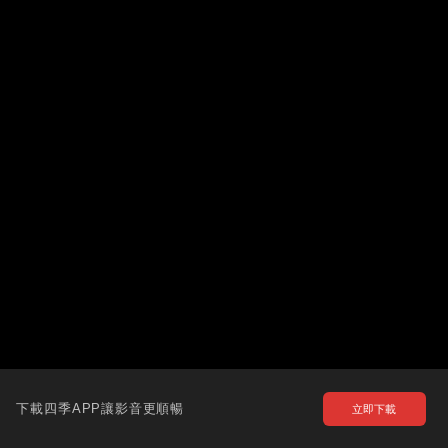
下載四季APP讓影音更順暢
立即下載