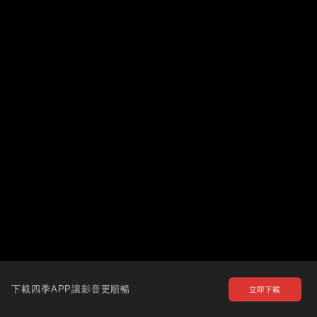
下載四季APP讓影音更順暢
立即下載