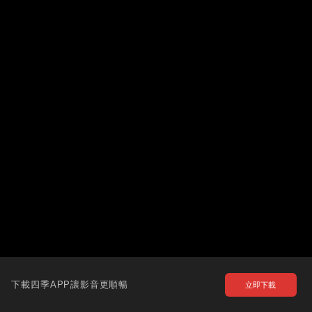
下載四季APP讓影音更順暢
立即下載