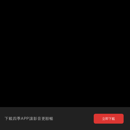
下載四季APP讓影音更順暢
立即下載