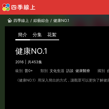
四季線上
/
綜藝綜合
/
健康NO.1
簡介
分集
花絮
健康NO.1
2016
共453集
級別
普0+
類別
文化生活
訪談
健康醫療
國別
《健康NO.1》用深入簡出的方式，讓觀眾可以更快了解