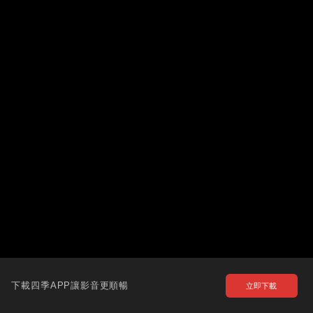
下載四季APP讓影音更順暢
立即下載