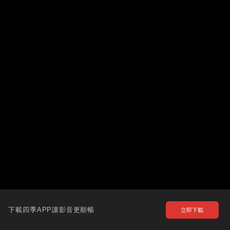
下載四季APP讓影音更順暢
立即下載