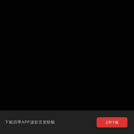
下載四季APP讓影音更順暢
立即下載