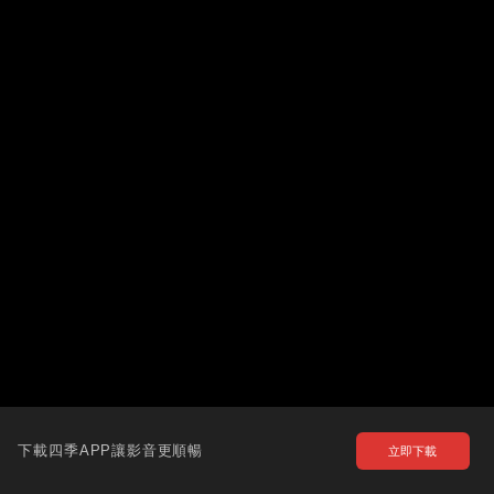
下載四季APP讓影音更順暢
立即下載