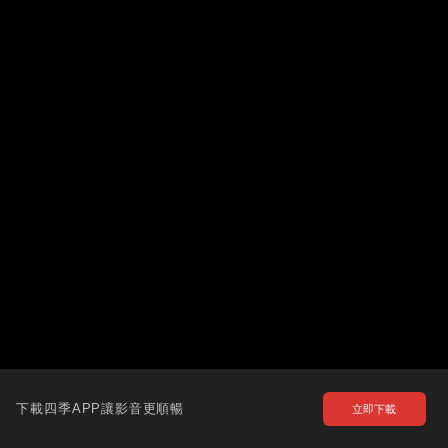
下載四季APP讓影音更順暢
立即下載