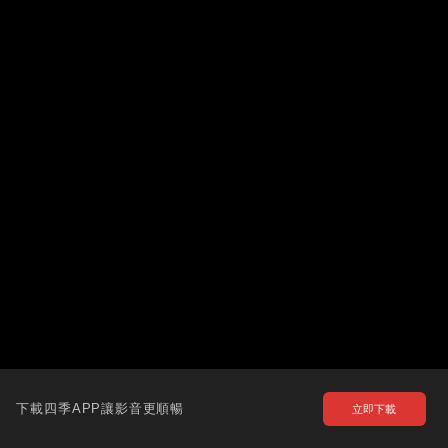
下載四季APP讓影音更順暢
立即下載