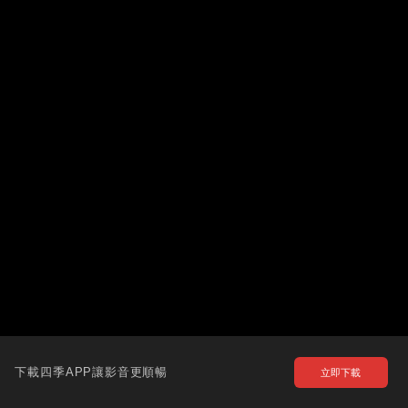
下載四季APP讓影音更順暢
立即下載