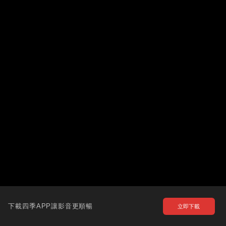
下載四季APP讓影音更順暢
立即下載