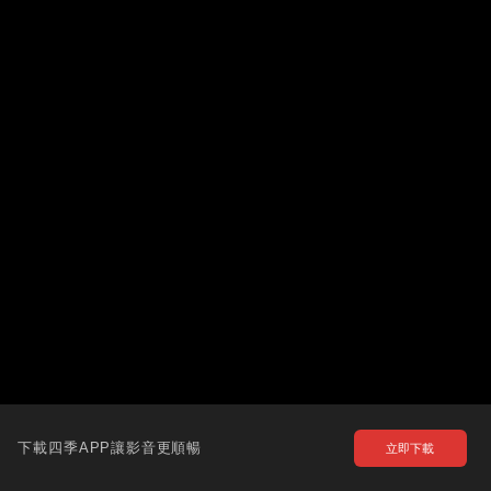
下載四季APP讓影音更順暢
立即下載