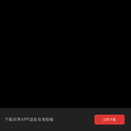
下載四季APP讓影音更順暢
立即下載