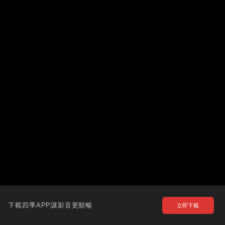
下載四季APP讓影音更順暢
立即下載