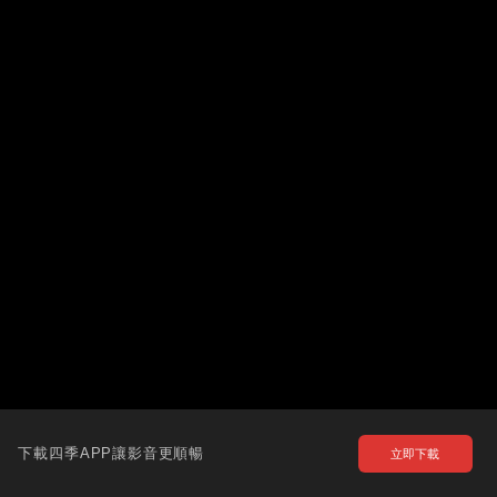
下載四季APP讓影音更順暢
立即下載