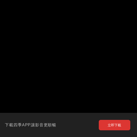
下載四季APP讓影音更順暢
立即下載