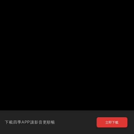
下載四季APP讓影音更順暢
立即下載