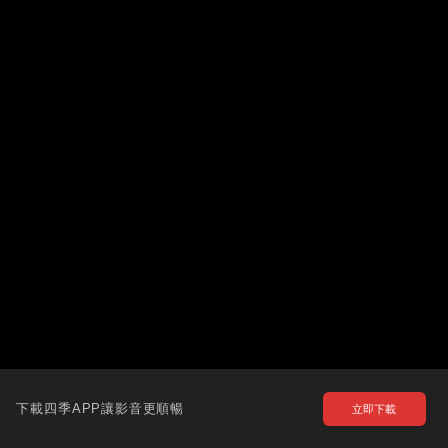
下載四季APP讓影音更順暢
立即下載