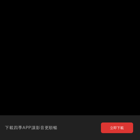
下載四季APP讓影音更順暢
立即下載