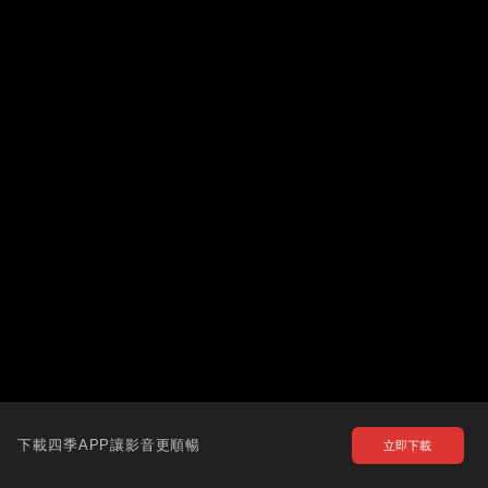
下載四季APP讓影音更順暢
立即下載