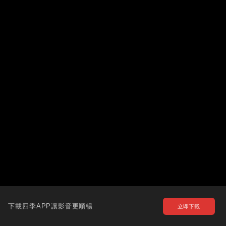
下載四季APP讓影音更順暢
立即下載