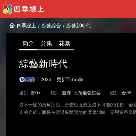
四季線上
/
綜藝綜合
/
綜藝新時代
簡介
分集
花絮
綜藝新時代
2023
更新至355集
級別
普0+
類別
競賽
民視最強綜藝
國別
台灣
最不一樣的浩角翔起，合體征服史上最不可能的任務！全
止的介紹，而是在經過腳踏實地的魔鬼訓練，要與這些金