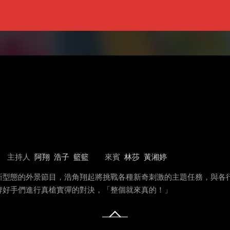
主持人
阿翔
浩子
籃籃
來賓
林莎
黃湘婷
新型態的外景節目，浩角翔起將挑戰各種新奇刺激的主題任務，與各
牌好手們進行真槍實彈的對決，「整個就來真的！」