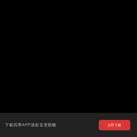
下載四季APP讓影音更順暢
立即下載