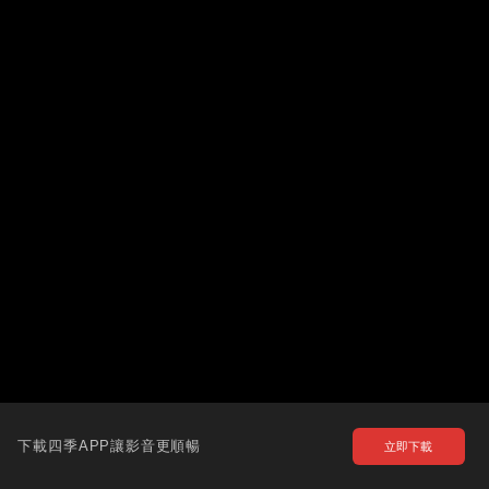
下載四季APP讓影音更順暢
立即下載