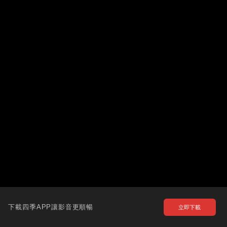
下載四季APP讓影音更順暢
立即下載