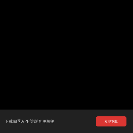
下載四季APP讓影音更順暢
立即下載