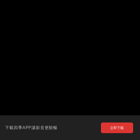
下載四季APP讓影音更順暢
立即下載