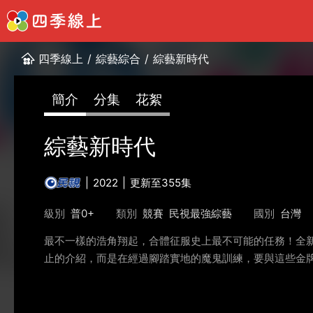
四季線上
/
綜藝綜合
/
綜藝新時代
簡介
分集
花絮
綜藝新時代
2022
更新至355集
級別
普0+
類別
競賽
民視最強綜藝
國別
台灣
最不一樣的浩角翔起，合體征服史上最不可能的任務！全
止的介紹，而是在經過腳踏實地的魔鬼訓練，要與這些金