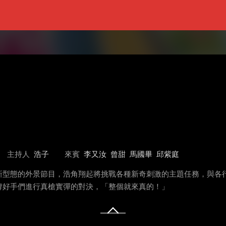
主持人
浩子
來賓
李又汝
曾甜
馬國畢
邱紫庭
新型態的外景節目，浩角翔起將挑戰各種新奇刺激的主題任務，與各
牌好手們進行真槍實彈的對決，「整個就來真的！」