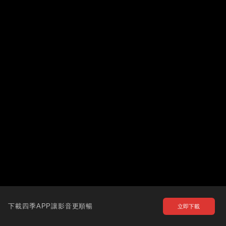
下載四季APP讓影音更順暢
立即下載