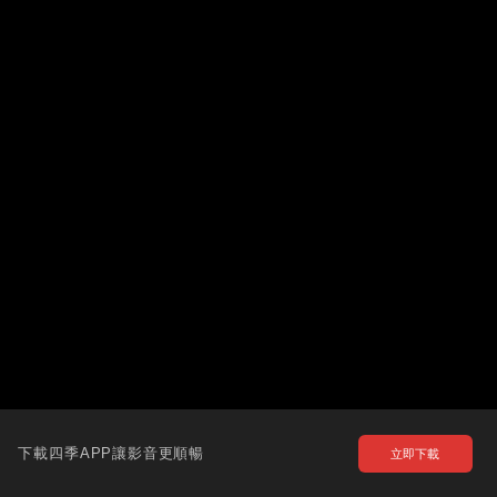
下載四季APP讓影音更順暢
立即下載