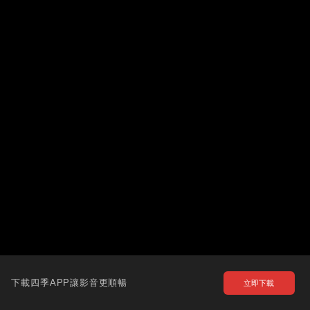
下載四季APP讓影音更順暢
立即下載