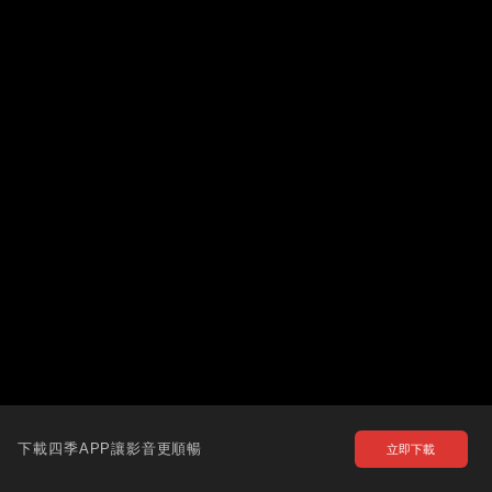
下載四季APP讓影音更順暢
立即下載