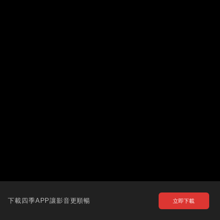
下載四季APP讓影音更順暢
立即下載