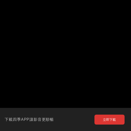
下載四季APP讓影音更順暢
立即下載