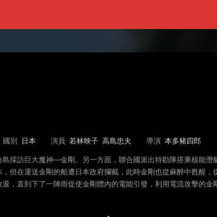
國別
日本
演員
若林映子
高島忠夫
導演
本多豬四郎
魯島採訪巨大魔神—金剛。另一方面，聯合國派出特勘隊搭乘核能潛
本，但在運送金剛的船遭日本政府攔截，此時金剛也從麻醉中甦醒，
敗退，直到下了一陣雨促使金剛體內的電能引發，利用電流攻擊的金