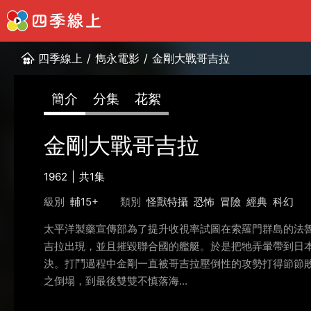
四季線上
/
雋永電影
/
金剛大戰哥吉拉
簡介
分集
花絮
金剛大戰哥吉拉
1962
共1集
級別
輔15+
類別
怪獸特攝
恐怖
冒險
經典
科幻
太平洋製藥宣傳部為了提升收視率試圖在索羅門群島的法
吉拉出現，並且摧毀聯合國的艦艇。於是把牠弄暈帶到日
決。打鬥過程中金剛一直被哥吉拉壓倒性的攻勢打得節節
之倒塌，到最後雙雙不慎落海...