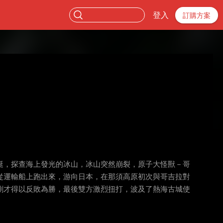
登入
訂購方案
艇，探查海上發光的冰山，冰山突然崩裂，原子大怪獸－哥
從運輸船上跑出來，游向日本，在那須高原初次與哥吉拉對
剛才得以反敗為勝，最後雙方激烈扭打，波及了熱海古城使